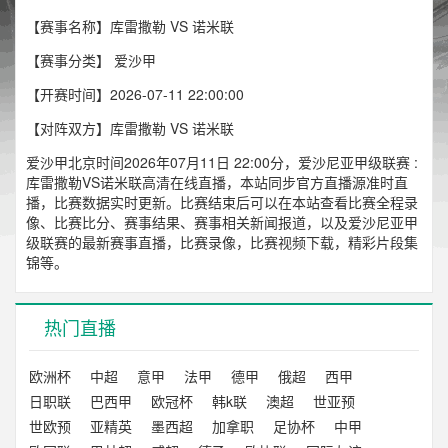
【赛事名称】库雷撒勒 VS 诺米联
【赛事分类】
爱沙甲
【开赛时间】2026-07-11 22:00:00
【对阵双方】库雷撒勒 VS 诺米联
爱沙甲北京时间2026年07月11日 22:00分，爱沙尼亚甲级联赛 :
库雷撒勒VS诺米联高清在线直播，本站同步官方直播源准时直
播，比赛数据实时更新。比赛结束后可以在本站查看比赛全程录
像、比赛比分、赛事结果、赛事相关新闻报道，以及爱沙尼亚甲
级联赛的最新赛事直播，比赛录像，比赛视频下载，精彩片段集
锦等。
热门直播
欧洲杯
中超
意甲
法甲
德甲
俄超
西甲
日职联
巴西甲
欧冠杯
韩k联
澳超
世亚预
世欧预
亚精英
墨西超
加拿职
足协杯
中甲