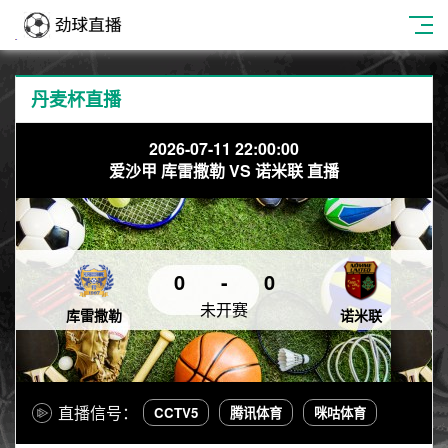
丹麦杯直播
2026-07-11 22:00:00
爱沙甲 库雷撒勒 VS 诺米联 直播
0
-
0
未开赛
库雷撒勒
诺米联
直播信号：
CCTV5
腾讯体育
咪咕体育