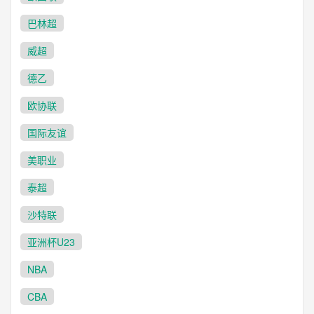
巴林超
威超
德乙
欧协联
国际友谊
美职业
泰超
沙特联
亚洲杯U23
NBA
CBA