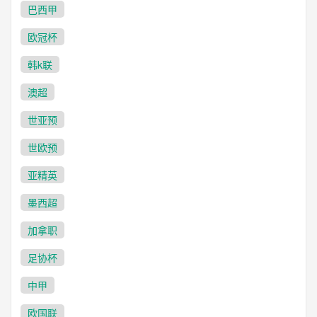
巴西甲
欧冠杯
韩k联
澳超
世亚预
世欧预
亚精英
墨西超
加拿职
足协杯
中甲
欧国联