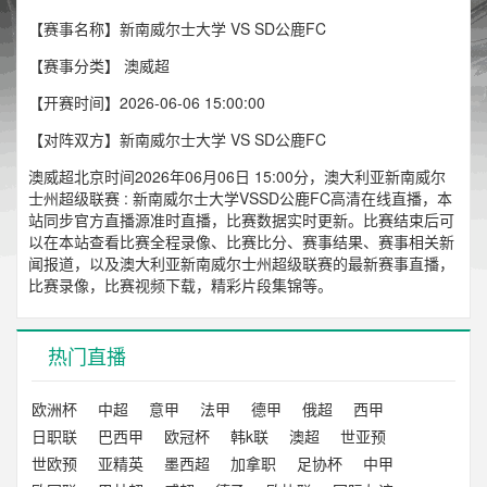
【赛事名称】新南威尔士大学 VS SD公鹿FC
【赛事分类】
澳威超
【开赛时间】2026-06-06 15:00:00
【对阵双方】新南威尔士大学 VS SD公鹿FC
澳威超北京时间2026年06月06日 15:00分，澳大利亚新南威尔
士州超级联赛 : 新南威尔士大学VSSD公鹿FC高清在线直播，本
站同步官方直播源准时直播，比赛数据实时更新。比赛结束后可
以在本站查看比赛全程录像、比赛比分、赛事结果、赛事相关新
闻报道，以及澳大利亚新南威尔士州超级联赛的最新赛事直播，
比赛录像，比赛视频下载，精彩片段集锦等。
热门直播
欧洲杯
中超
意甲
法甲
德甲
俄超
西甲
日职联
巴西甲
欧冠杯
韩k联
澳超
世亚预
世欧预
亚精英
墨西超
加拿职
足协杯
中甲