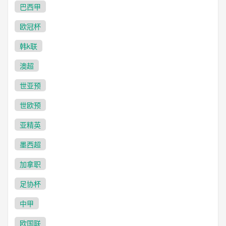
巴西甲
欧冠杯
韩k联
澳超
世亚预
世欧预
亚精英
墨西超
加拿职
足协杯
中甲
欧国联