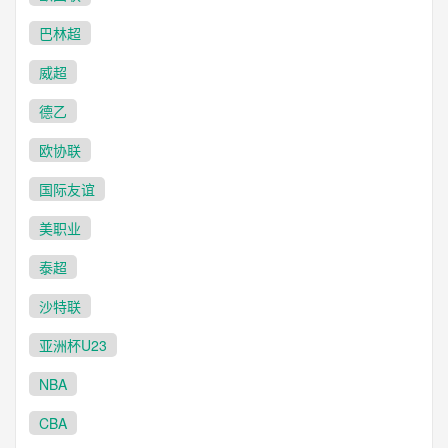
巴林超
威超
德乙
欧协联
国际友谊
美职业
泰超
沙特联
亚洲杯U23
NBA
CBA