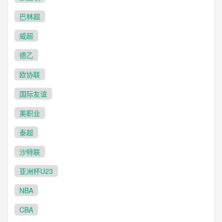
巴林超
威超
德乙
欧协联
国际友谊
美职业
泰超
沙特联
亚洲杯U23
NBA
CBA