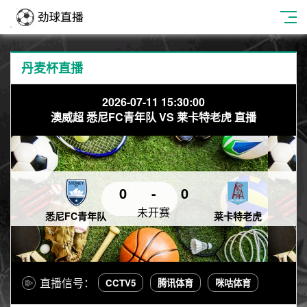
丹麦杯直播
2026-07-11 15:30:00
澳威超 悉尼FC青年队 VS 莱卡特老虎 直播
0
-
0
未开赛
悉尼FC青年队
莱卡特老虎
直播信号：
CCTV5
腾讯体育
咪咕体育