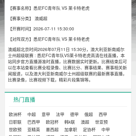
【赛事名称】悉尼FC青年队 VS 莱卡特老虎
【赛事分类】
澳威超
【开赛时间】2026-07-11 15:30:00
【对阵双方】悉尼FC青年队 VS 莱卡特老虎
澳威超北京时间2026年07月11日 15:30分，澳大利亚新南威尔
士州超级联赛 : 悉尼FC青年队VS莱卡特老虎高清在线直播，本
站同步官方直播源准时直播，比赛数据实时更新。比赛结束后可
以在本站查看比赛全程录像、比赛比分、赛事结果、赛事相关新
闻报道，以及澳大利亚新南威尔士州超级联赛的最新赛事直播，
比赛录像，比赛视频下载，精彩片段集锦等。
热门直播
欧洲杯
中超
意甲
法甲
德甲
俄超
西甲
日职联
巴西甲
欧冠杯
韩k联
澳超
世亚预
世欧预
亚精英
墨西超
加拿职
足协杯
中甲