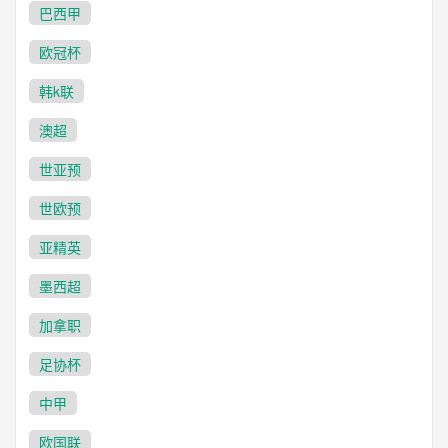
巴西甲
欧冠杯
韩k联
澳超
世亚预
世欧预
亚精英
墨西超
加拿职
足协杯
中甲
欧国联