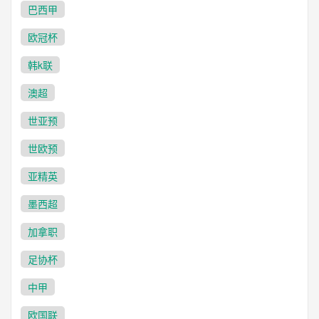
巴西甲
欧冠杯
韩k联
澳超
世亚预
世欧预
亚精英
墨西超
加拿职
足协杯
中甲
欧国联