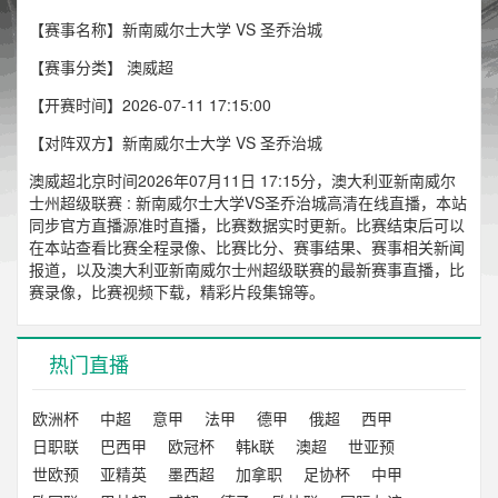
【赛事名称】新南威尔士大学 VS 圣乔治城
【赛事分类】
澳威超
【开赛时间】2026-07-11 17:15:00
【对阵双方】新南威尔士大学 VS 圣乔治城
澳威超北京时间2026年07月11日 17:15分，澳大利亚新南威尔
士州超级联赛 : 新南威尔士大学VS圣乔治城高清在线直播，本站
同步官方直播源准时直播，比赛数据实时更新。比赛结束后可以
在本站查看比赛全程录像、比赛比分、赛事结果、赛事相关新闻
报道，以及澳大利亚新南威尔士州超级联赛的最新赛事直播，比
赛录像，比赛视频下载，精彩片段集锦等。
热门直播
欧洲杯
中超
意甲
法甲
德甲
俄超
西甲
日职联
巴西甲
欧冠杯
韩k联
澳超
世亚预
世欧预
亚精英
墨西超
加拿职
足协杯
中甲