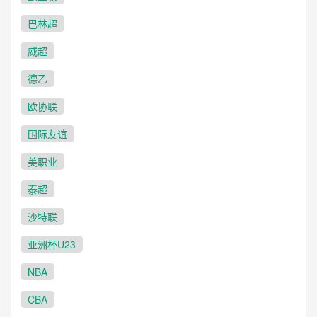
巴林超
威超
德乙
欧协联
国际友谊
美职业
泰超
沙特联
亚洲杯U23
NBA
CBA