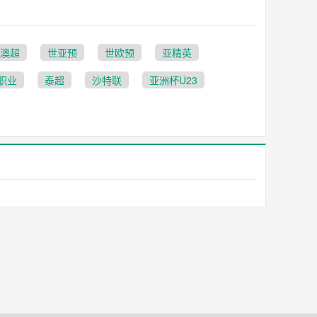
澳超
世亚预
世欧预
亚精英
职业
泰超
沙特联
亚洲杯U23