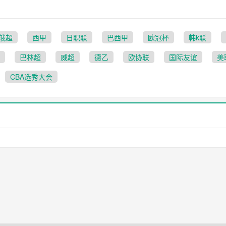
俄超
西甲
日职联
巴西甲
欧冠杯
韩k联
巴林超
威超
德乙
欧协联
国际友谊
美
CBA选秀大会