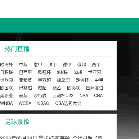
热门直播
欧洲杯
中超
意甲
法甲
德甲
俄超
西甲
日职联
巴西甲
欧冠杯
韩k联
澳超
世亚预
世欧预
亚精英
墨西超
加拿职
足协杯
中甲
欧国联
巴林超
威超
德乙
欧协联
国际友谊
美职业
泰超
沙特联
亚洲杯U23
NBA
CBA
WNBA
WCBA
NBAG
CBA选秀大会
足球录像
2026年05月24日 曼联VS布莱顿_全场录像【高清回放】