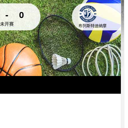
-
0
未开赛
布列斯特迪纳摩