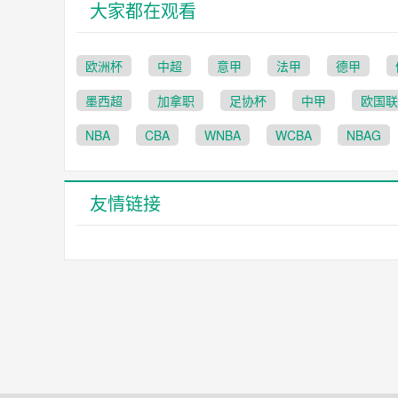
大家都在观看
欧洲杯
中超
意甲
法甲
德甲
墨西超
加拿职
足协杯
中甲
欧国联
NBA
CBA
WNBA
WCBA
NBAG
友情链接