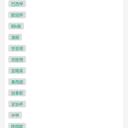
巴西甲
欧冠杯
韩k联
澳超
世亚预
世欧预
亚精英
墨西超
加拿职
足协杯
中甲
欧国联