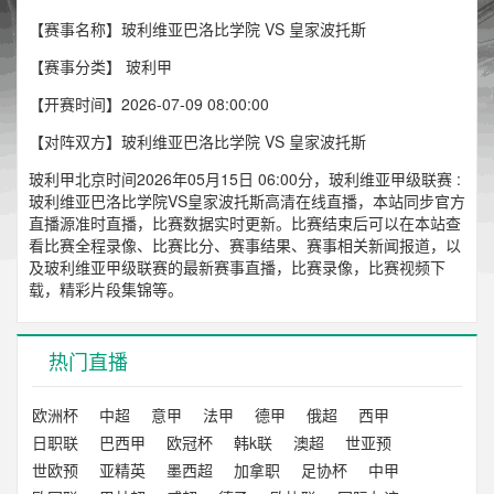
【赛事名称】玻利维亚巴洛比学院 VS 皇家波托斯
【赛事分类】
玻利甲
【开赛时间】2026-07-09 08:00:00
【对阵双方】玻利维亚巴洛比学院 VS 皇家波托斯
玻利甲北京时间2026年05月15日 06:00分，玻利维亚甲级联赛 :
玻利维亚巴洛比学院VS皇家波托斯高清在线直播，本站同步官方
直播源准时直播，比赛数据实时更新。比赛结束后可以在本站查
看比赛全程录像、比赛比分、赛事结果、赛事相关新闻报道，以
及玻利维亚甲级联赛的最新赛事直播，比赛录像，比赛视频下
载，精彩片段集锦等。
热门直播
欧洲杯
中超
意甲
法甲
德甲
俄超
西甲
日职联
巴西甲
欧冠杯
韩k联
澳超
世亚预
世欧预
亚精英
墨西超
加拿职
足协杯
中甲