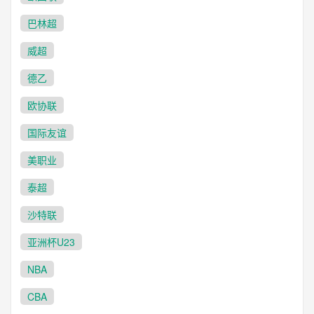
巴林超
威超
德乙
欧协联
国际友谊
美职业
泰超
沙特联
亚洲杯U23
NBA
CBA