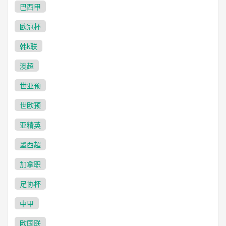
巴西甲
欧冠杯
韩k联
澳超
世亚预
世欧预
亚精英
墨西超
加拿职
足协杯
中甲
欧国联