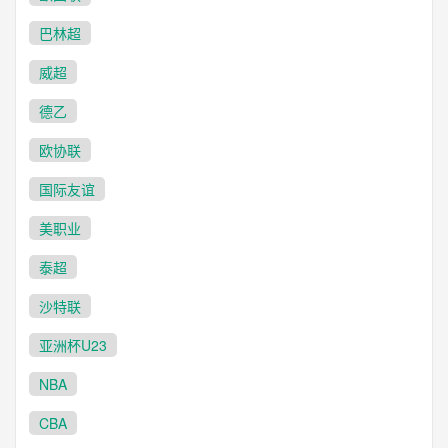
巴林超
威超
德乙
欧协联
国际友谊
美职业
泰超
沙特联
亚洲杯U23
NBA
CBA