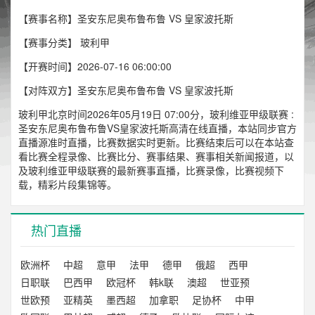
【赛事名称】圣安东尼奥布鲁布鲁 VS 皇家波托斯
【赛事分类】
玻利甲
【开赛时间】2026-07-16 06:00:00
【对阵双方】圣安东尼奥布鲁布鲁 VS 皇家波托斯
玻利甲北京时间2026年05月19日 07:00分，玻利维亚甲级联赛 :
圣安东尼奥布鲁布鲁VS皇家波托斯高清在线直播，本站同步官方
直播源准时直播，比赛数据实时更新。比赛结束后可以在本站查
看比赛全程录像、比赛比分、赛事结果、赛事相关新闻报道，以
及玻利维亚甲级联赛的最新赛事直播，比赛录像，比赛视频下
载，精彩片段集锦等。
热门直播
欧洲杯
中超
意甲
法甲
德甲
俄超
西甲
日职联
巴西甲
欧冠杯
韩k联
澳超
世亚预
世欧预
亚精英
墨西超
加拿职
足协杯
中甲