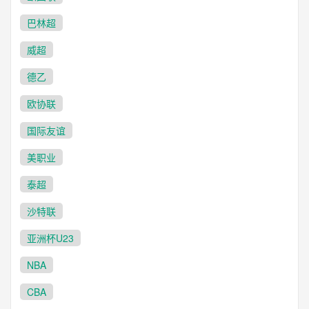
巴林超
威超
德乙
欧协联
国际友谊
美职业
泰超
沙特联
亚洲杯U23
NBA
CBA