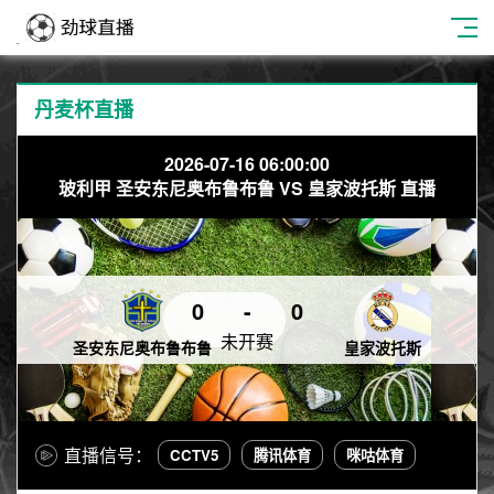
丹麦杯直播
2026-07-16 06:00:00
玻利甲 圣安东尼奥布鲁布鲁 VS 皇家波托斯 直播
0
-
0
未开赛
圣安东尼奥布鲁布鲁
皇家波托斯
直播信号：
CCTV5
腾讯体育
咪咕体育