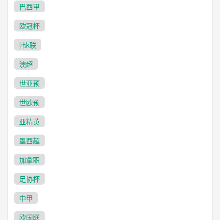
巴西甲
欧冠杯
韩k联
澳超
世亚预
世欧预
亚精英
墨西超
加拿职
足协杯
中甲
欧国联