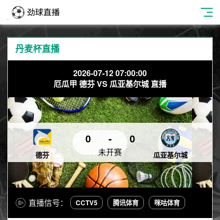
丹麦杯直播
2026-07-12 07:00:00
厄瓜甲 德芬 VS 瓜亚基尔城 直播
0
-
0
未开赛
德芬
瓜亚基尔城
直播信号：
CCTV5
腾讯体育
咪咕体育