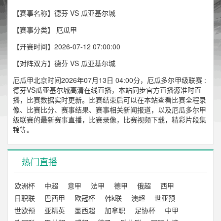
【赛事名称】德芬 VS 瓜亚基尔城
【赛事分类】
厄瓜甲
【开赛时间】2026-07-12 07:00:00
【对阵双方】德芬 VS 瓜亚基尔城
厄瓜甲北京时间2026年07月13日 04:00分，厄瓜多尔甲级联赛 :
德芬VS瓜亚基尔城高清在线直播，本站同步官方直播源准时直
播，比赛数据实时更新。比赛结束后可以在本站查看比赛全程录
像、比赛比分、赛事结果、赛事相关新闻报道，以及厄瓜多尔甲
级联赛的最新赛事直播，比赛录像，比赛视频下载，精彩片段集
锦等。
热门直播
欧洲杯
中超
意甲
法甲
德甲
俄超
西甲
日职联
巴西甲
欧冠杯
韩k联
澳超
世亚预
世欧预
亚精英
墨西超
加拿职
足协杯
中甲