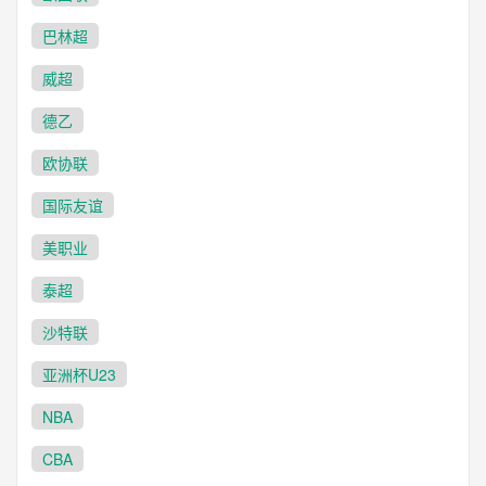
巴林超
威超
德乙
欧协联
国际友谊
美职业
泰超
沙特联
亚洲杯U23
NBA
CBA