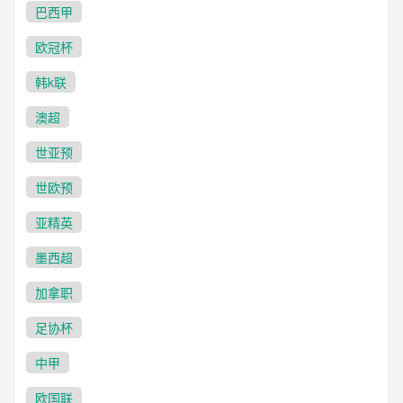
巴西甲
欧冠杯
韩k联
澳超
世亚预
世欧预
亚精英
墨西超
加拿职
足协杯
中甲
欧国联