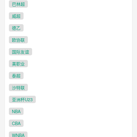
巴林超
威超
德乙
欧协联
国际友谊
美职业
泰超
沙特联
亚洲杯U23
NBA
CBA
WNBA