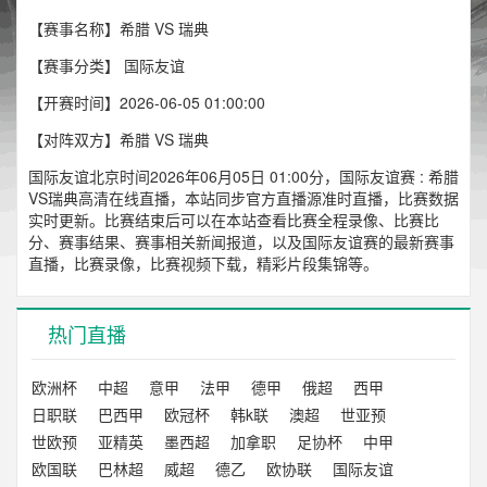
【赛事名称】希腊 VS 瑞典
【赛事分类】
国际友谊
【开赛时间】2026-06-05 01:00:00
【对阵双方】希腊 VS 瑞典
国际友谊北京时间2026年06月05日 01:00分，国际友谊赛 : 希腊
VS瑞典高清在线直播，本站同步官方直播源准时直播，比赛数据
实时更新。比赛结束后可以在本站查看比赛全程录像、比赛比
分、赛事结果、赛事相关新闻报道，以及国际友谊赛的最新赛事
直播，比赛录像，比赛视频下载，精彩片段集锦等。
热门直播
欧洲杯
中超
意甲
法甲
德甲
俄超
西甲
日职联
巴西甲
欧冠杯
韩k联
澳超
世亚预
世欧预
亚精英
墨西超
加拿职
足协杯
中甲
欧国联
巴林超
威超
德乙
欧协联
国际友谊