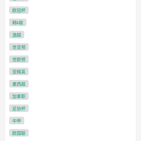
欧冠杯
韩k联
澳超
世亚预
世欧预
亚精英
墨西超
加拿职
足协杯
中甲
欧国联