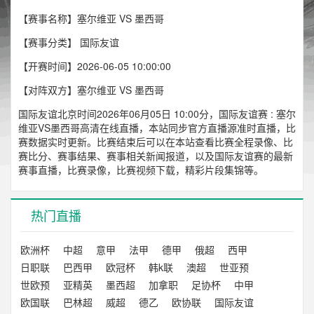
【赛事名称】塞尔维亚 VS 墨西哥
【赛事分类】
国际友谊
【开赛时间】2026-06-05 10:00:00
【对阵双方】塞尔维亚 VS 墨西哥
国际友谊北京时间2026年06月05日 10:00分，国际友谊赛 : 塞尔
维亚VS墨西哥高清在线直播，本站同步官方直播源准时直播，比
赛数据实时更新。比赛结束后可以在本站查看比赛全程录像、比
赛比分、赛事结果、赛事相关新闻报道，以及国际友谊赛的最新
赛事直播，比赛录像，比赛视频下载，精彩片段集锦等。
热门直播
欧洲杯
中超
意甲
法甲
德甲
俄超
西甲
日职联
巴西甲
欧冠杯
韩k联
澳超
世亚预
世欧预
亚精英
墨西超
加拿职
足协杯
中甲
欧国联
巴林超
威超
德乙
欧协联
国际友谊