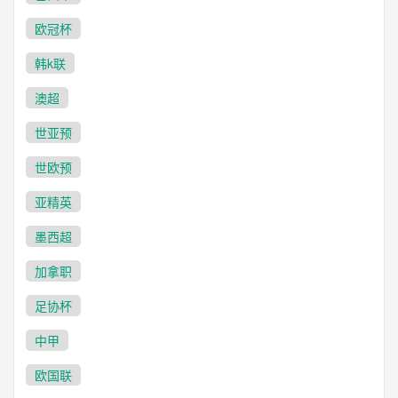
欧冠杯
韩k联
澳超
世亚预
世欧预
亚精英
墨西超
加拿职
足协杯
中甲
欧国联