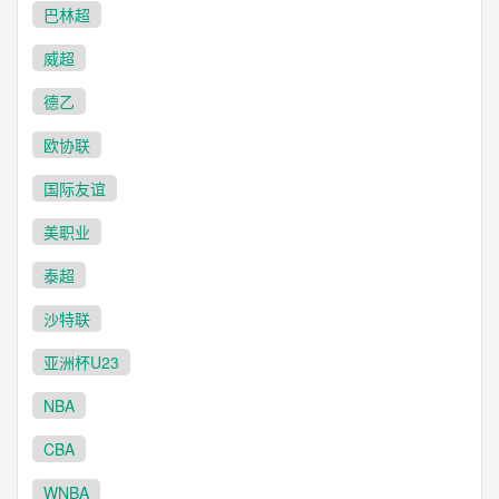
巴林超
威超
德乙
欧协联
国际友谊
美职业
泰超
沙特联
亚洲杯U23
NBA
CBA
WNBA