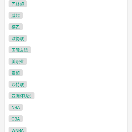
巴林超
威超
德乙
欧协联
国际友谊
美职业
泰超
沙特联
亚洲杯U23
NBA
CBA
WNBA