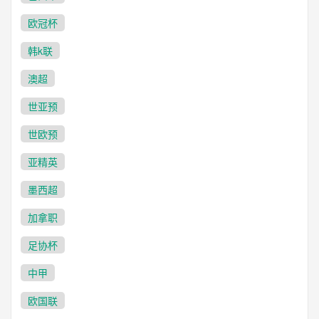
欧冠杯
韩k联
澳超
世亚预
世欧预
亚精英
墨西超
加拿职
足协杯
中甲
欧国联