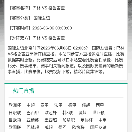
【赛事名称】巴林 VS 格鲁吉亚
【赛事分类】
国际友谊
【开赛时间】2026-06-06 00:00:00
【对阵双方】巴林 VS 格鲁吉亚
国际友谊北京时间2026年06月06日 02:00分，国际友谊赛 : 巴林
VS格鲁吉亚高清在线直播，本站同步官方直播源准时直播，比赛
数据实时更新。比赛结束后可以在本站查看比赛全程录像、比赛
比分、赛事结果、赛事相关新闻报道，以及国际友谊赛的最新赛
事直播，比赛录像，比赛视频下载，精彩片段集锦等。
热门直播
欧洲杯
中超
意甲
法甲
德甲
俄超
西甲
日职联
巴西甲
欧冠杯
韩k联
澳超
世亚预
世欧预
亚精英
墨西超
加拿职
足协杯
中甲
欧国联
巴林超
威超
德乙
欧协联
国际友谊