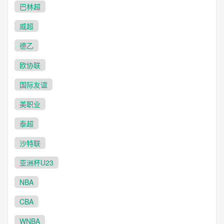
巴林超
威超
德乙
欧协联
国际友谊
美职业
泰超
沙特联
亚洲杯U23
NBA
CBA
WNBA