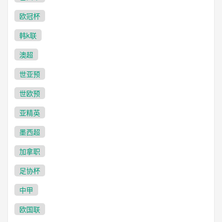
欧冠杯
韩k联
澳超
世亚预
世欧预
亚精英
墨西超
加拿职
足协杯
中甲
欧国联