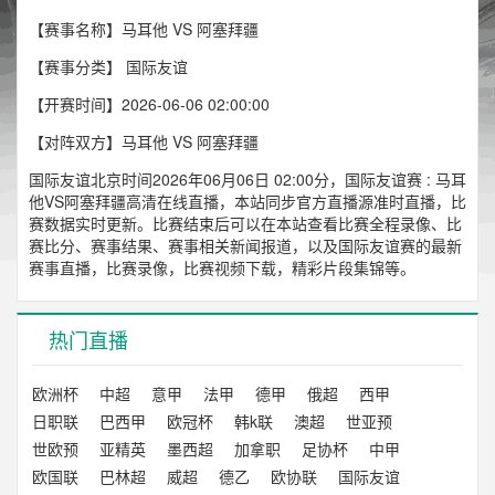
【赛事名称】马耳他 VS 阿塞拜疆
【赛事分类】
国际友谊
【开赛时间】2026-06-06 02:00:00
【对阵双方】马耳他 VS 阿塞拜疆
国际友谊北京时间2026年06月06日 02:00分，国际友谊赛 : 马耳
他VS阿塞拜疆高清在线直播，本站同步官方直播源准时直播，比
赛数据实时更新。比赛结束后可以在本站查看比赛全程录像、比
赛比分、赛事结果、赛事相关新闻报道，以及国际友谊赛的最新
赛事直播，比赛录像，比赛视频下载，精彩片段集锦等。
热门直播
欧洲杯
中超
意甲
法甲
德甲
俄超
西甲
日职联
巴西甲
欧冠杯
韩k联
澳超
世亚预
世欧预
亚精英
墨西超
加拿职
足协杯
中甲
欧国联
巴林超
威超
德乙
欧协联
国际友谊