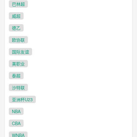
巴林超
威超
德乙
欧协联
国际友谊
美职业
泰超
沙特联
亚洲杯U23
NBA
CBA
WNBA