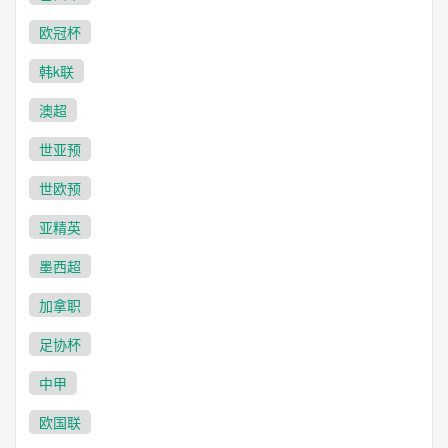
欧冠杯
韩k联
澳超
世亚预
世欧预
亚精英
墨西超
加拿职
足协杯
中甲
欧国联