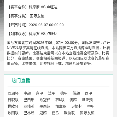
【赛事名称】科摩罗 VS 卢旺达
【赛事分类】
国际友谊
【开赛时间】2026-06-07 00:00:00
【对阵双方】科摩罗 VS 卢旺达
国际友谊北京时间2026年06月07日 00:00分，国际友谊赛 : 卢旺
达VS科摩罗高清在线直播，本站同步官方直播源准时直播，比赛
数据实时更新。比赛结束后可以在本站查看比赛全程录像、比赛
比分、赛事结果、赛事相关新闻报道，以及国际友谊赛的最新赛
事直播，比赛录像，比赛视频下载，精彩片段集锦等。
热门直播
欧洲杯
中超
意甲
法甲
德甲
俄超
西甲
日职联
巴西甲
欧冠杯
韩k联
澳超
世亚预
世欧预
亚精英
墨西超
加拿职
足协杯
中甲
欧国联
巴林超
威超
德乙
欧协联
国际友谊