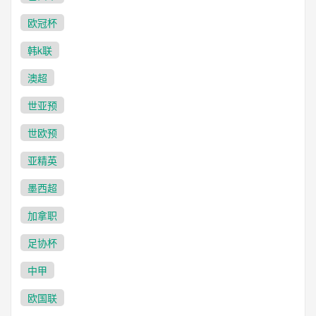
欧冠杯
韩k联
澳超
世亚预
世欧预
亚精英
墨西超
加拿职
足协杯
中甲
欧国联