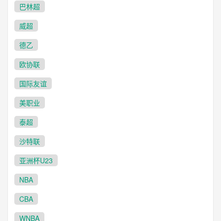
巴林超
威超
德乙
欧协联
国际友谊
美职业
泰超
沙特联
亚洲杯U23
NBA
CBA
WNBA