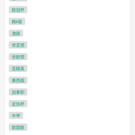
欧冠杯
韩k联
澳超
世亚预
世欧预
亚精英
墨西超
加拿职
足协杯
中甲
欧国联