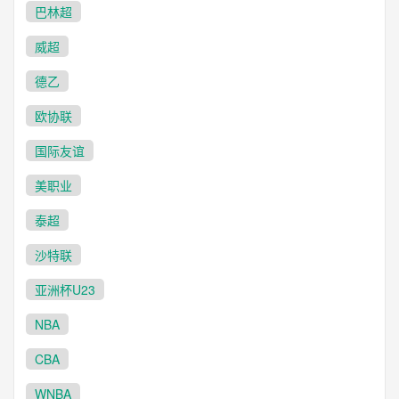
巴林超
威超
德乙
欧协联
国际友谊
美职业
泰超
沙特联
亚洲杯U23
NBA
CBA
WNBA