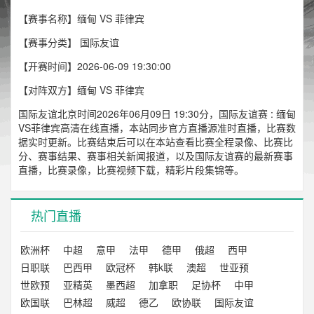
【赛事名称】缅甸 VS 菲律宾
【赛事分类】
国际友谊
【开赛时间】2026-06-09 19:30:00
【对阵双方】缅甸 VS 菲律宾
国际友谊北京时间2026年06月09日 19:30分，国际友谊赛 : 缅甸
VS菲律宾高清在线直播，本站同步官方直播源准时直播，比赛数
据实时更新。比赛结束后可以在本站查看比赛全程录像、比赛比
分、赛事结果、赛事相关新闻报道，以及国际友谊赛的最新赛事
直播，比赛录像，比赛视频下载，精彩片段集锦等。
热门直播
欧洲杯
中超
意甲
法甲
德甲
俄超
西甲
日职联
巴西甲
欧冠杯
韩k联
澳超
世亚预
世欧预
亚精英
墨西超
加拿职
足协杯
中甲
欧国联
巴林超
威超
德乙
欧协联
国际友谊