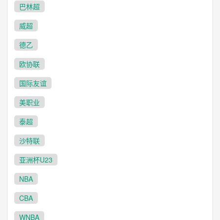
巴林超
威超
德乙
欧协联
国际友谊
美职业
泰超
沙特联
亚洲杯U23
NBA
CBA
WNBA