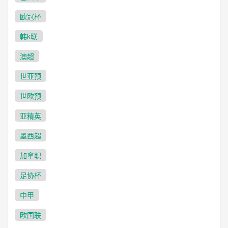
欧冠杯
韩k联
澳超
世亚预
世欧预
亚精英
墨西超
加拿职
足协杯
中甲
欧国联