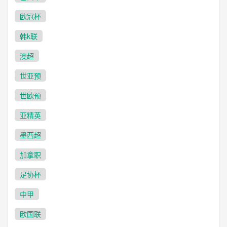
欧冠杯
韩k联
澳超
世亚预
世欧预
亚精英
墨西超
加拿职
足协杯
中甲
欧国联