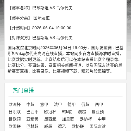
【赛事名称】巴基斯坦 VS 马尔代夫
【赛事分类】
国际友谊
【开赛时间】2026-06-04 19:00:00
【对阵双方】巴基斯坦 VS 马尔代夫
国际友谊北京时间2026年06月04日 19:00分，国际友谊赛 : 巴基
斯坦VS马尔代夫高清在线直播，本站同步官方直播源准时直播，
比赛数据实时更新。比赛结束后可以在本站查看比赛全程录像、
比赛比分、赛事结果、赛事相关新闻报道，以及国际友谊赛的最
新赛事直播，比赛录像，比赛视频下载，精彩片段集锦等。
热门直播
欧洲杯
中超
意甲
法甲
德甲
俄超
西甲
日职联
巴西甲
欧冠杯
韩k联
澳超
世亚预
世欧预
亚精英
墨西超
加拿职
足协杯
中甲
欧国联
巴林超
威超
德乙
欧协联
国际友谊