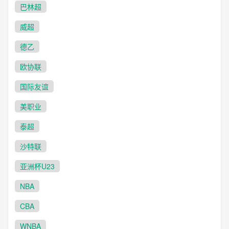
巴林超
威超
德乙
欧协联
国际友谊
美职业
泰超
沙特联
亚洲杯U23
NBA
CBA
WNBA