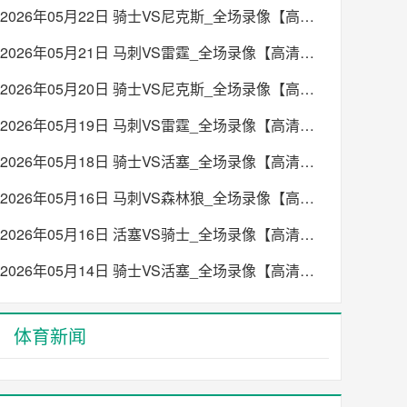
2026年05月22日 骑士VS尼克斯_全场录像【高清回放】
2026年05月21日 马刺VS雷霆_全场录像【高清回放】
2026年05月20日 骑士VS尼克斯_全场录像【高清回放】
2026年05月19日 马刺VS雷霆_全场录像【高清回放】
2026年05月18日 骑士VS活塞_全场录像【高清回放】
2026年05月16日 马刺VS森林狼_全场录像【高清回放】
2026年05月16日 活塞VS骑士_全场录像【高清回放】
2026年05月14日 骑士VS活塞_全场录像【高清回放】
体育新闻