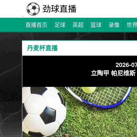
直播首页
足球
英超
篮球
录像
世
丹麦杯直播
2026-07
立陶甲 帕尼维斯 