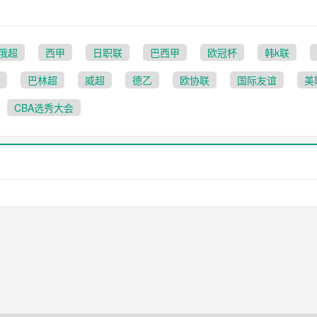
俄超
西甲
日职联
巴西甲
欧冠杯
韩k联
巴林超
威超
德乙
欧协联
国际友谊
美
CBA选秀大会