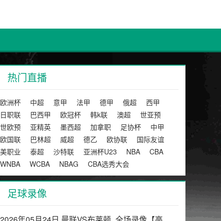
热门直播
欧洲杯
中超
意甲
法甲
德甲
俄超
西甲
日职联
巴西甲
欧冠杯
韩k联
澳超
世亚预
世欧预
亚精英
墨西超
加拿职
足协杯
中甲
欧国联
巴林超
威超
德乙
欧协联
国际友谊
美职业
泰超
沙特联
亚洲杯U23
NBA
CBA
WNBA
WCBA
NBAG
CBA选秀大会
足球录像
2026年05月24日 曼联VS布莱顿_全场录像【高清回放】