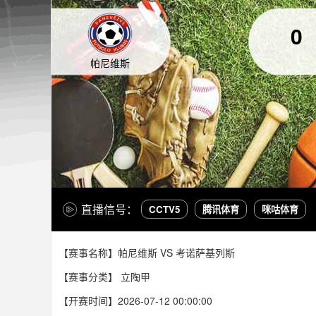
0
帕尼维斯
直播信号：
CCTV5
腾讯体育
咪咕体育
【赛事名称】帕尼维斯 VS 考诺萨基列斯
【赛事分类】
立陶甲
【开赛时间】2026-07-12 00:00:00