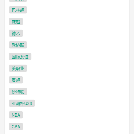
巴林超
威超
德乙
欧协联
国际友谊
美职业
泰超
沙特联
亚洲杯U23
NBA
CBA