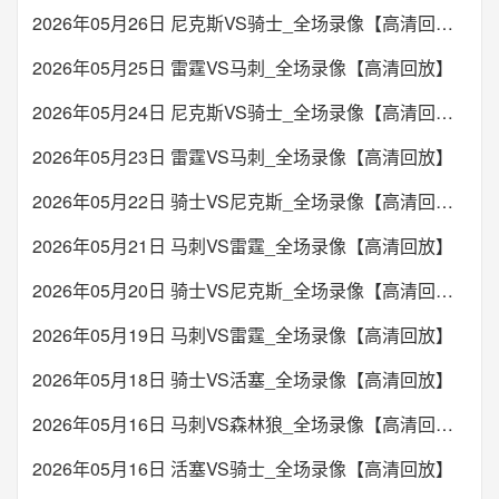
2026年05月26日 尼克斯VS骑士_全场录像【高清回放】
2026年05月25日 雷霆VS马刺_全场录像【高清回放】
2026年05月24日 尼克斯VS骑士_全场录像【高清回放】
2026年05月23日 雷霆VS马刺_全场录像【高清回放】
2026年05月22日 骑士VS尼克斯_全场录像【高清回放】
2026年05月21日 马刺VS雷霆_全场录像【高清回放】
2026年05月20日 骑士VS尼克斯_全场录像【高清回放】
2026年05月19日 马刺VS雷霆_全场录像【高清回放】
2026年05月18日 骑士VS活塞_全场录像【高清回放】
2026年05月16日 马刺VS森林狼_全场录像【高清回放】
2026年05月16日 活塞VS骑士_全场录像【高清回放】