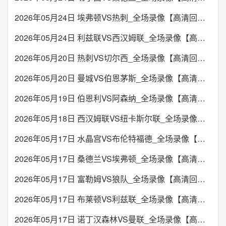
2026年05月24日 埃弗顿VS热刺_全场录像【高清回放】
2026年05月24日 利兹联VS西汉姆联_全场录像【高清回放】
2026年05月20日 热刺VS切尔西_全场录像【高清回放】
2026年05月20日 曼城VS伯恩茅斯_全场录像【高清回放】
2026年05月19日 伯恩利VS阿森纳_全场录像【高清回放】
2026年05月18日 西汉姆联VS纽卡斯尔联_全场录像【高清回放】
2026年05月17日 水晶宫VS布伦特福德_全场录像【高清回放】
2026年05月17日 桑德兰VS埃弗顿_全场录像【高清回放】
2026年05月17日 富勒姆VS狼队_全场录像【高清回放】
2026年05月17日 布莱顿VS利兹联_全场录像【高清回放】
2026年05月17日 诺丁汉森林VS曼联_全场录像【高清回放】