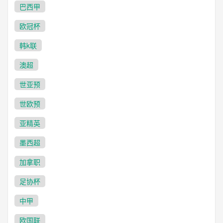
巴西甲
欧冠杯
韩k联
澳超
世亚预
世欧预
亚精英
墨西超
加拿职
足协杯
中甲
欧国联