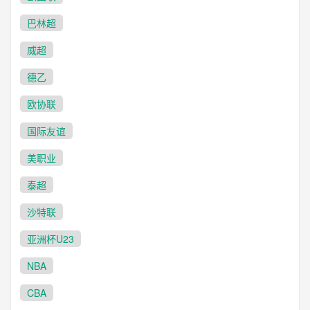
巴林超
威超
德乙
欧协联
国际友谊
美职业
泰超
沙特联
亚洲杯U23
NBA
CBA