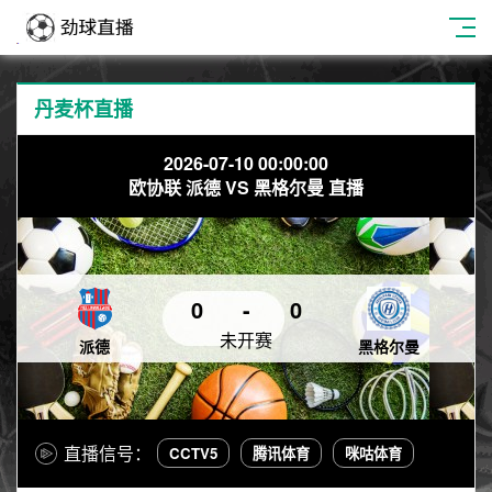
丹麦杯直播
2026-07-10 00:00:00
欧协联 派德 VS 黑格尔曼 直播
0
-
0
未开赛
派德
黑格尔曼
直播信号：
CCTV5
腾讯体育
咪咕体育