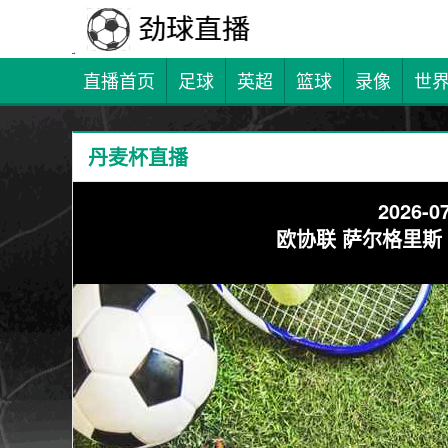
直播首页
足球
英超
篮球
录像
世
丹麦杯直播
2026-07
欧协联 萨尔格里斯 