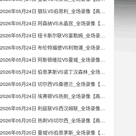
2026年05月24日 狼队VS伯恩利_全场录像【高清回放】
2026年05月24日 阿森纳VS水晶宫_全场录像【高清回放】
2026年05月24日 纽卡斯尔联VS富勒姆_全场录像【高清回放】
2026年05月24日 布伦特福德VS利物浦_全场录像【高清回放】
2026年05月24日 阿斯顿维拉VS曼城_全场录像【高清回放】
2026年05月24日 伯恩茅斯VS诺丁汉森林_全场录像【高清回放】
2026年05月24日 切尔西VS桑德兰_全场录像【高清回放】
2026年05月24日 埃弗顿VS热刺_全场录像【高清回放】
2026年05月24日 利兹联VS西汉姆联_全场录像【高清回放】
2026年05月20日 热刺VS切尔西_全场录像【高清回放】
2026年05月20日 曼城VS伯恩茅斯_全场录像【高清回放】