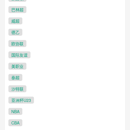
巴林超
威超
德乙
欧协联
国际友谊
美职业
泰超
沙特联
亚洲杯U23
NBA
CBA