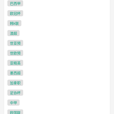
巴西甲
欧冠杯
韩k联
澳超
世亚预
世欧预
亚精英
墨西超
加拿职
足协杯
中甲
欧国联