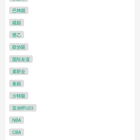
巴林超
威超
德乙
欧协联
国际友谊
美职业
泰超
沙特联
亚洲杯U23
NBA
CBA