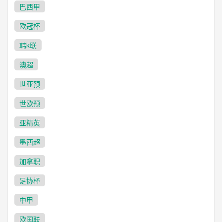
巴西甲
欧冠杯
韩k联
澳超
世亚预
世欧预
亚精英
墨西超
加拿职
足协杯
中甲
欧国联