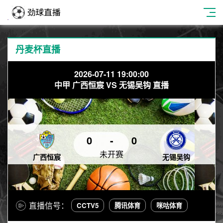
丹麦杯直播
2026-07-11 19:00:00
中甲 广西恒宸 VS 无锡吴钩 直播
0
-
0
未开赛
广西恒宸
无锡吴钩
直播信号：
CCTV5
腾讯体育
咪咕体育