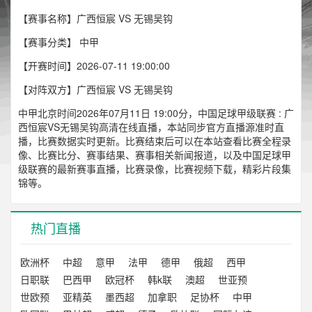
【赛事名称】广西恒宸 VS 无锡吴钩
【赛事分类】
中甲
【开赛时间】2026-07-11 19:00:00
【对阵双方】广西恒宸 VS 无锡吴钩
中甲北京时间2026年07月11日 19:00分，中国足球甲级联赛 : 广
西恒宸VS无锡吴钩高清在线直播，本站同步官方直播源准时直
播，比赛数据实时更新。比赛结束后可以在本站查看比赛全程录
像、比赛比分、赛事结果、赛事相关新闻报道，以及中国足球甲
级联赛的最新赛事直播，比赛录像，比赛视频下载，精彩片段集
锦等。
热门直播
欧洲杯
中超
意甲
法甲
德甲
俄超
西甲
日职联
巴西甲
欧冠杯
韩k联
澳超
世亚预
世欧预
亚精英
墨西超
加拿职
足协杯
中甲