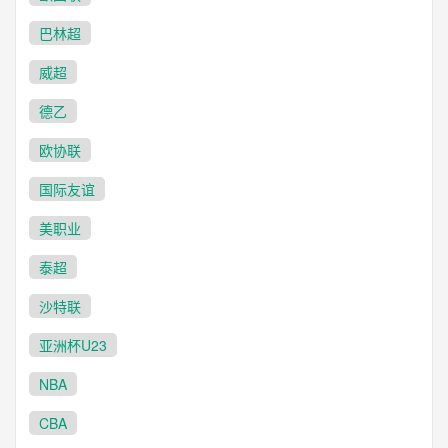
巴林超
威超
德乙
欧协联
国际友谊
美职业
泰超
沙特联
亚洲杯U23
NBA
CBA