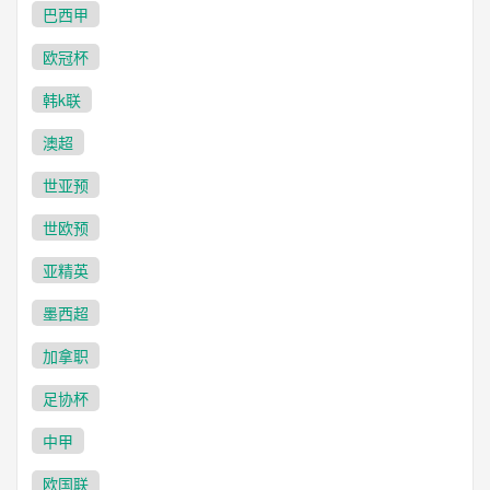
巴西甲
欧冠杯
韩k联
澳超
世亚预
世欧预
亚精英
墨西超
加拿职
足协杯
中甲
欧国联